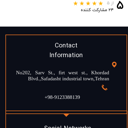
۵
از ۵
۲۴ مشارکت کننده
Contact
Information
No202, Sarv St., firt west st., Khordad
Blvd.,Safadasht industrial town,Tehran
+98-9123388139