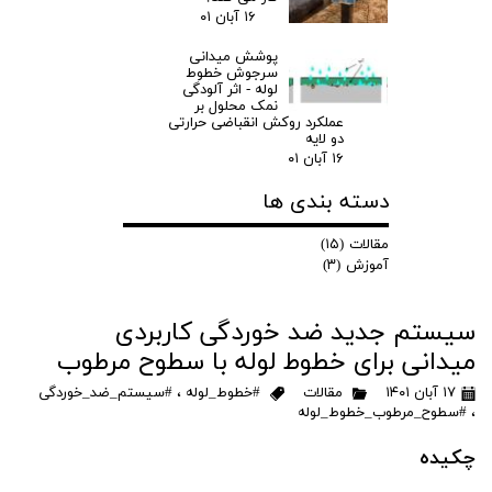
۱۶ آبان ۰۱
​​​​​​​پوشش میدانی
سرجوش خطوط
لوله - اثر آلودگی
نمک محلول بر
عملکرد روکش انقباضی حرارتی
دو لایه
۱۶ آبان ۰۱
دسته بندی ها
مقالات
(۱۵)
آموزش
(۳)
سیستم جدید ضد خوردگی کاربردی
میدانی برای خطوط لوله با سطوح مرطوب
۱۷ آبان ۱۴۰۱
مقالات
#خطوط_لوله
،
#سیستم_ضد_خوردگی
،
#سطوح_مرطوب_خطوط_لوله
چکیده