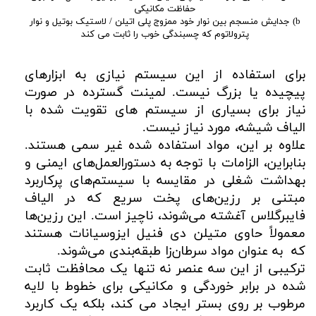
حفاظت مکانیکی
b) جدایش منسجم بین نوار خود ممزوج پلی اتیلن / لاستیک بوتیل و نوار
پترولاتوم که چسبندگی خوب را ثابت می کند
برای استفاده از این سیستم نیازی به ابزارهای
پیچیده یا بزرگ نیست. لمینت گسترده در صورت
نیاز برای بسیاری از سیستم های تقویت شده با
الیاف شیشه، مورد نیاز نیست.
علاوه بر این، مواد استفاده شده غیر سمی هستند.
بنابراین، الزامات با توجه به دستورالعمل‌های ایمنی و
بهداشت شغلی در مقایسه با سیستم‌های پرکاربرد
مبتنی بر رزین‌های پخت سریع که در الیاف
فایبرگلاس آغشته می‌شوند، ناچیز است. این رزین‌ها
معمولاً حاوی متیلن دی ‌فنیل ایزوسیانات هستند
که به عنوان مواد سرطان‌زا طبقه‌بندی می‌شوند.
ترکیبی از این سه عنصر نه تنها یک محافظت ثابت
شده در برابر خوردگی و مکانیکی برای خطوط با لایه
مرطوب بر روی بستر ایجاد می کند، بلکه یک کاربرد