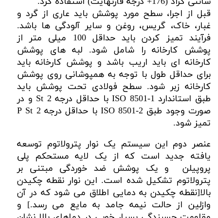
سانتی گراد (176+ درجه فارنهایت) استفاده کرد.
قبل از اجرا، سطح مورد پوشش باید عاری از گرد و
غبار، خاک، گریس، روغن و سایر آلودگی ها باشد.
فرآیند تمیز کردن باید حداقل 100 میلی متر از
پوشش کارخانه را شامل شود. لبه های پوشش
کارخانه ای باید اریب باشد و پوشش کارخانه باید
برای حداقل طول با توجه به همپوشانی روی پوشش
کارخانه زبر شود. سطح فولادی تحت پوشش باید
طبق استاندارد ISO 8501-1 با حداقل درجه St 2 و در
صورت وجود طبق ISO 8501-2 با حداقل درجه P St 2
تمیز شود.
عنصر دوم این سیستم یک نوار پترولاتوم توسعه
یافته جدید است که از یک لایه مستحکم پلی
پروپیلن و یک پوشش ضد خوردگی مبتنی بر
پترولاتوم تشکیل شده است. این نوار نقطه چکیدن
بالا[نقطه چکیدن به دمایی اطلاق می شود که در آن
وازلین از حالت نیمه جامد به مایع می رسد.] و
مقاومت چسبندگی بسیار خوبی در دماهای بالا نشان